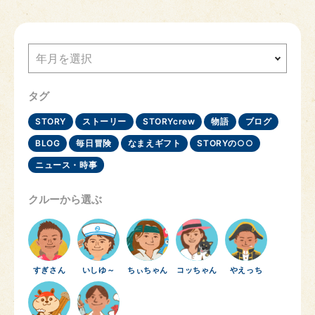
年月を選択
タグ
STORY
ストーリー
STORYcrew
物語
ブログ
BLOG
毎日冒険
なまえギフト
STORYの○○
ニュース・時事
クルーから選ぶ
すぎさん
いしゆ～
ちぃちゃん
コッちゃん
やえっち