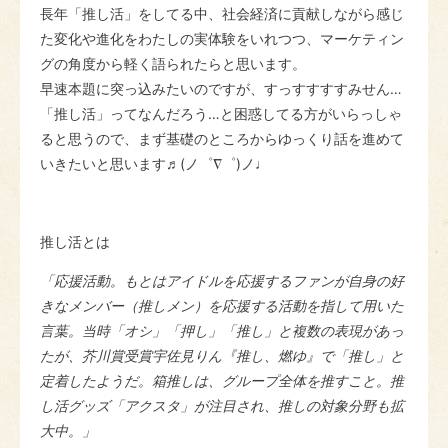
長年「推し活」をしてる中、社会経済に貢献しながら感じ
た変化や進化をわたしの実体験をいれつつ、マーケティン
グの角度から軽く語られたらと思います。
早速本題に突っ込みたいのですが、すっすすすすみせん…
「推し活」ってなんだろう…と困惑してる方がいらっしゃ
ると思うので、まず基礎のところからゆっくり話を進めて
いきたいと思います♬(ノ゜∇゜)ノ♩
推し活
とは
「応援活動。もとはアイドルを応援するファンが自身の好
きなメンバー（推しメン）を応援する活動を指して用いた
言葉。当時「オシ」「押し」「推し」と複数の表現があっ
たが、芥川賞受賞宇佐見りん『推し、燃ゆ』で「推し」と
定着したようだ。箱推しは、グループ全体を推すこと。推
し活グッズ「アクスタ」が注目され、推しの対象分野も拡
大中。」