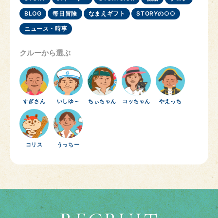
BLOG
毎日冒険
なまえギフト
STORYの○○
ニュース・時事
クルーから選ぶ
すぎさん
いしゆ～
ちぃちゃん
コッちゃん
やえっち
コリス
うっちー