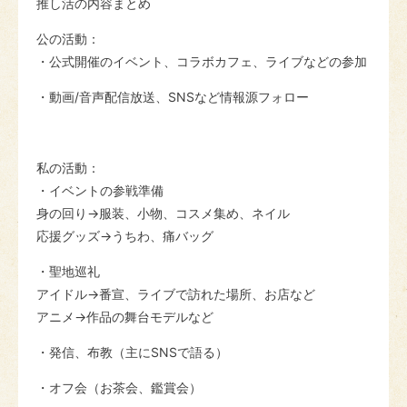
推し活の内容
まとめ
公の活動：
・公式開催のイベント、コラボカフェ、ライブなどの参加
・動画/音声配信放送、SNSなど情報源フォロー
私の活動：
・イベントの参戦準備
身の回り→服装、小物、コスメ集め、ネイル
応援グッズ→うちわ、痛バッグ
・聖地巡礼
アイドル→番宣、ライブで訪れた場所、お店など
アニメ→作品の舞台モデルなど
・発信、布教（主にSNSで語る）
・オフ会（お茶会、鑑賞会）