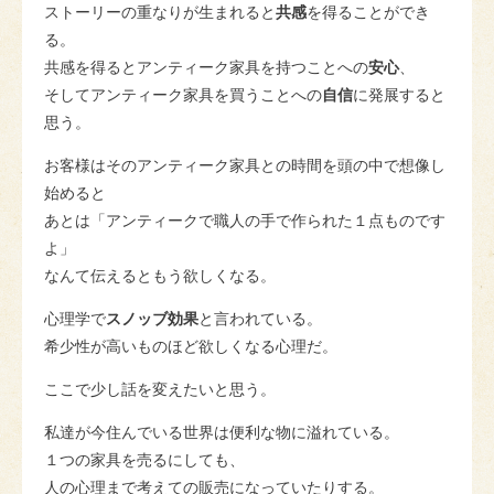
ストーリーの重なりが生まれると
共感
を得ることができ
る。
共感を得るとアンティーク家具を持つことへの
安心
、
そしてアンティーク家具を買うことへの
自信
に発展すると
思う。
お客様はそのアンティーク家具との時間を頭の中で想像し
始めると
あとは「アンティークで職人の手で作られた１点ものです
よ」
なんて伝えるともう欲しくなる。
心理学で
スノッブ効果
と言われている。
希少性が高いものほど欲しくなる心理だ。
ここで少し話を変えたいと思う。
私達が今住んでいる世界は便利な物に溢れている。
１つの家具を売るにしても、
人の心理まで考えての販売になっていたりする。