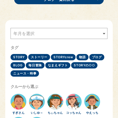
年月を選択
タグ
STORY
ストーリー
STORYcrew
物語
ブログ
BLOG
毎日冒険
なまえギフト
STORYの○○
ニュース・時事
クルーから選ぶ
すぎさん
いしゆ～
ちぃちゃん
コッちゃん
やえっち