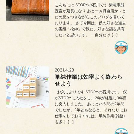
こんちには STORYの石川です 緊急事態
宣言が延長になり あと一ヵ月自粛か～と
ため息をつきながらこのブログを書いて
おります。 さて今回は、僕の好きな過去
の番組「松紳」で観た、好きな話を共有
したいと思います。 ・自分だけ […]
2021.4.28
単純作業は効率よく終わら
せよう
お久しぶりです STORYの石川です。 僕
がSTORYに入社をし、2年が経過し3年目
に突入しました。 あっという間の2年間
でしたが、2年ともなると、それなりにお
仕事をしており 中には、単純作業(雑務)
も多く […]