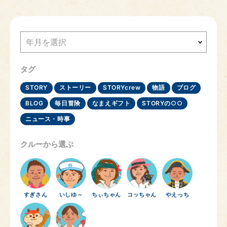
年月を選択
タグ
STORY
ストーリー
STORYcrew
物語
ブログ
BLOG
毎日冒険
なまえギフト
STORYの○○
ニュース・時事
クルーから選ぶ
すぎさん
いしゆ～
ちぃちゃん
コッちゃん
やえっち