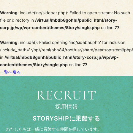
Warning
: include(inc/sidebar.php): Failed to open stream: No such
file or directory in
/virtual/mbdb8gohhl/public_html/story-
corp.jp/wp/wp-content/themes/Story/single.php
on line
77
Warning
: include(): Failed opening 'inc/sidebar.php' for inclusion
(include_path='.:/opt/remi/php84/root/usr/share/pear:/opt/remi/php
in
/virtual/mbdb8gohhl/public_html/story-corp.jp/wp/wp-
content/themes/Story/single.php
on line
77
一覧へ戻る
RECRUIT
採用情報
STORYSHIPに乗船する
わたしたちは一緒に冒険する仲間を探しています。