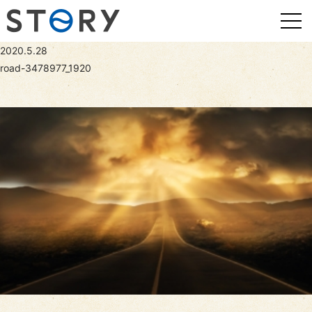
2020.5.28
road-3478977_1920