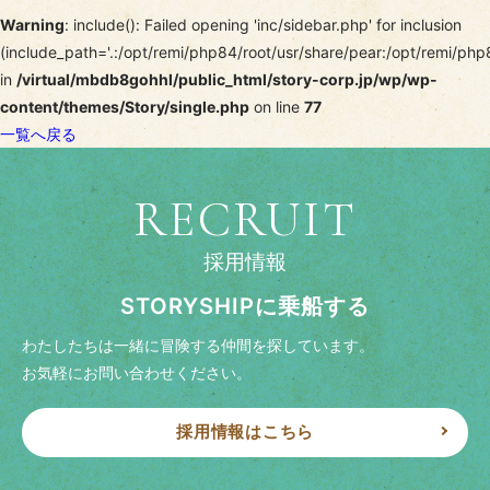
Warning
: include(): Failed opening 'inc/sidebar.php' for inclusion
(include_path='.:/opt/remi/php84/root/usr/share/pear:/opt/remi/php
in
/virtual/mbdb8gohhl/public_html/story-corp.jp/wp/wp-
content/themes/Story/single.php
on line
77
一覧へ戻る
RECRUIT
採用情報
STORYSHIPに乗船する
わたしたちは一緒に冒険する仲間を探しています。
お気軽にお問い合わせください。
採用情報はこちら