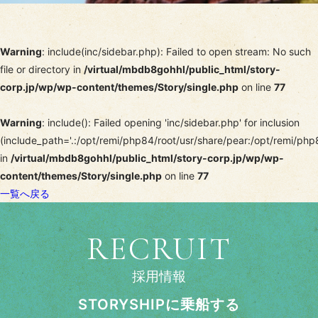
Warning
: include(inc/sidebar.php): Failed to open stream: No such
file or directory in
/virtual/mbdb8gohhl/public_html/story-
corp.jp/wp/wp-content/themes/Story/single.php
on line
77
Warning
: include(): Failed opening 'inc/sidebar.php' for inclusion
(include_path='.:/opt/remi/php84/root/usr/share/pear:/opt/remi/php
in
/virtual/mbdb8gohhl/public_html/story-corp.jp/wp/wp-
content/themes/Story/single.php
on line
77
一覧へ戻る
RECRUIT
採用情報
STORYSHIPに乗船する