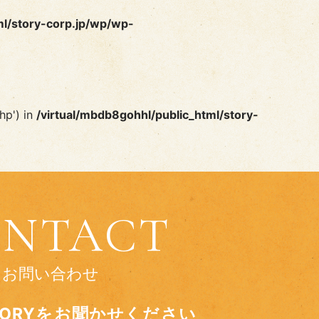
ml/story-corp.jp/wp/wp-
hp') in
/virtual/mbdb8gohhl/public_html/story-
NTACT
お問い合わせ
TORYをお聞かせください