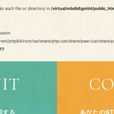
No such file or directory in
/virtual/mbdb8gohhl/public_ht
lusion
remi/php84/root/usr/share/php:/usr/share/pear:/usr/share/p
77
IT
CO
乗船する
あなたのS