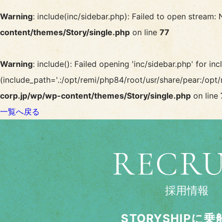
Warning
: include(inc/sidebar.php): Failed to open stream: 
content/themes/Story/single.php
on line
77
Warning
: include(): Failed opening 'inc/sidebar.php' for inc
(include_path='.:/opt/remi/php84/root/usr/share/pear:/opt/
corp.jp/wp/wp-content/themes/Story/single.php
on line
一覧へ戻る
RECRU
採用情報
STORYSHIPに