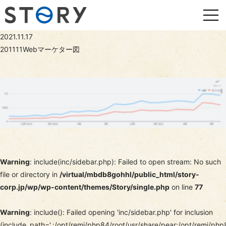
2021.11.17
201111Webマーケター図
Warning
: include(inc/sidebar.php): Failed to open stream: No such
file or directory in
/virtual/mbdb8gohhl/public_html/story-
corp.jp/wp/wp-content/themes/Story/single.php
on line
77
Warning
: include(): Failed opening 'inc/sidebar.php' for inclusion
(include_path='.:/opt/remi/php84/root/usr/share/pear:/opt/remi/php