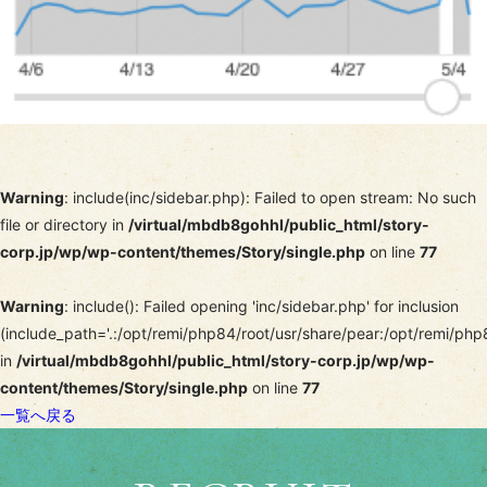
Warning
: include(inc/sidebar.php): Failed to open stream: No such
file or directory in
/virtual/mbdb8gohhl/public_html/story-
corp.jp/wp/wp-content/themes/Story/single.php
on line
77
Warning
: include(): Failed opening 'inc/sidebar.php' for inclusion
(include_path='.:/opt/remi/php84/root/usr/share/pear:/opt/remi/php
in
/virtual/mbdb8gohhl/public_html/story-corp.jp/wp/wp-
content/themes/Story/single.php
on line
77
一覧へ戻る