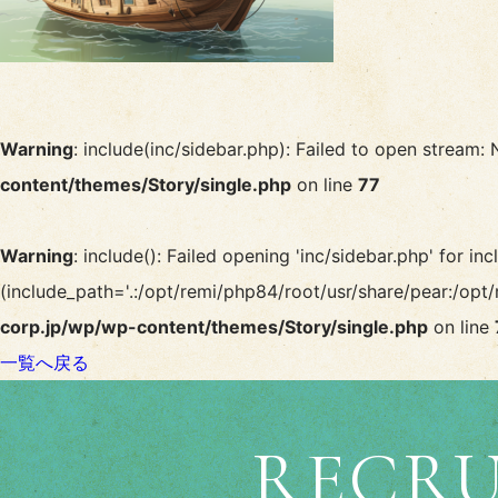
Warning
: include(inc/sidebar.php): Failed to open stream: 
content/themes/Story/single.php
on line
77
Warning
: include(): Failed opening 'inc/sidebar.php' for inc
(include_path='.:/opt/remi/php84/root/usr/share/pear:/opt/
corp.jp/wp/wp-content/themes/Story/single.php
on line
一覧へ戻る
RECRU