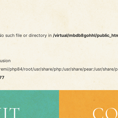
No such file or directory in
/virtual/mbdb8gohhl/public_ht
lusion
remi/php84/root/usr/share/php:/usr/share/pear:/usr/share/p
77
IT
CO