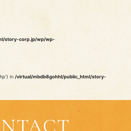
ml/story-corp.jp/wp/wp-
hp') in
/virtual/mbdb8gohhl/public_html/story-
NTACT