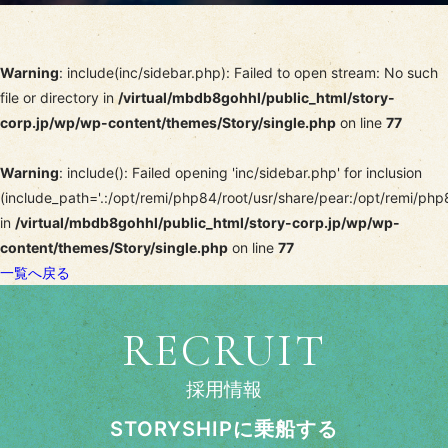
Warning
: include(inc/sidebar.php): Failed to open stream: No such
file or directory in
/virtual/mbdb8gohhl/public_html/story-
corp.jp/wp/wp-content/themes/Story/single.php
on line
77
Warning
: include(): Failed opening 'inc/sidebar.php' for inclusion
(include_path='.:/opt/remi/php84/root/usr/share/pear:/opt/remi/php
in
/virtual/mbdb8gohhl/public_html/story-corp.jp/wp/wp-
content/themes/Story/single.php
on line
77
一覧へ戻る
RECRUIT
採用情報
STORYSHIPに乗船する