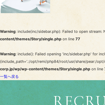
Warning
: include(inc/sidebar.php): Failed to open stream: 
content/themes/Story/single.php
on line
77
Warning
: include(): Failed opening 'inc/sidebar.php' for inc
(include_path='.:/opt/remi/php84/root/usr/share/pear:/opt/
corp.jp/wp/wp-content/themes/Story/single.php
on line
一覧へ戻る
RECRU