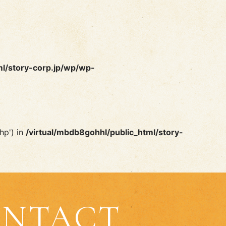
ml/story-corp.jp/wp/wp-
hp') in
/virtual/mbdb8gohhl/public_html/story-
NTACT