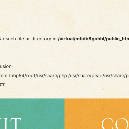
No such file or directory in
/virtual/mbdb8gohhl/public_ht
lusion
remi/php84/root/usr/share/php:/usr/share/pear:/usr/share/p
77
IT
CO