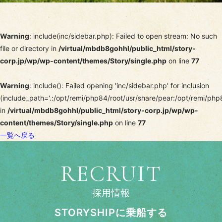
Warning
: include(inc/sidebar.php): Failed to open stream: No such
file or directory in
/virtual/mbdb8gohhl/public_html/story-
corp.jp/wp/wp-content/themes/Story/single.php
on line
77
Warning
: include(): Failed opening 'inc/sidebar.php' for inclusion
(include_path='.:/opt/remi/php84/root/usr/share/pear:/opt/remi/php
in
/virtual/mbdb8gohhl/public_html/story-corp.jp/wp/wp-
content/themes/Story/single.php
on line
77
一覧へ戻る
RECRUIT
採用情報
STORYSHIPに乗船する