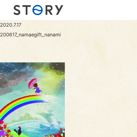
2020.7.17
200617_namaegift_nanami