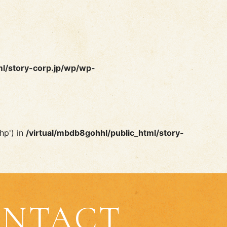
ml/story-corp.jp/wp/wp-
hp') in
/virtual/mbdb8gohhl/public_html/story-
NTACT