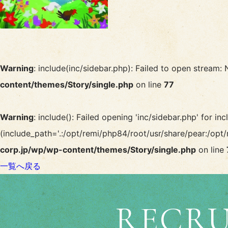
Warning
: include(inc/sidebar.php): Failed to open stream: 
content/themes/Story/single.php
on line
77
Warning
: include(): Failed opening 'inc/sidebar.php' for inc
(include_path='.:/opt/remi/php84/root/usr/share/pear:/opt/
corp.jp/wp/wp-content/themes/Story/single.php
on line
一覧へ戻る
RECRU