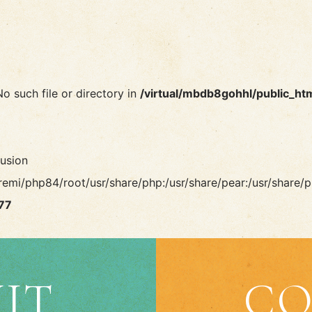
No such file or directory in
/virtual/mbdb8gohhl/public_ht
lusion
remi/php84/root/usr/share/php:/usr/share/pear:/usr/share/p
77
IT
CO