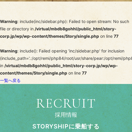
Warning
: include(inc/sidebar.php): Failed to open stream: No such
file or directory in
/virtual/mbdb8gohhl/public_html/story-
corp.jp/wp/wp-content/themes/Story/single.php
on line
77
Warning
: include(): Failed opening 'inc/sidebar.php' for inclusion
(include_path='.:/opt/remi/php84/root/usr/share/pear:/opt/remi/php
in
/virtual/mbdb8gohhl/public_html/story-corp.jp/wp/wp-
content/themes/Story/single.php
on line
77
一覧へ戻る
RECRUIT
採用情報
STORYSHIPに乗船する